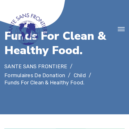
F
u
n
d
s
F
o
r
C
l
e
a
n
&
H
e
a
l
t
h
y
F
o
o
d
.
SANTE SANS FRONTIERE
Formulaires De Donation
Child
Funds For Clean & Healthy Food.